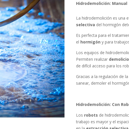
Hidrodemolición: Manual
La hidrodemolición es una e
selectiva
del hormigón dete
Es perfecta para el tratamie
el
hormigón
y para trabajo
Los equipos de hidrodemoli
Permiten realizar
demolicio
de difícil acceso para los ro
Gracias a la regulación de l
sanear, demoler el hormigón 
Hidrodemolición: Con Rob
Los
robots
de hidrodemolic
trabajo es mayor y el espaci
en la
extracción selectiva