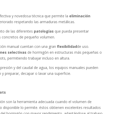
fectiva y novedosa técnica que permite la
eliminación
riorado respetando las armaduras metálicas.
nto de las diferentes
patologías
que pueda presentar
s concretos de pequeño volumen.
ción manual cuentan con una gran
flexibilidad
de uso.
nes selectivas
de hormigón en estructuras más pequeñas o
bots, permitiendo trabajar incluso en altura.
a presión y del caudal de agua, los equipos manuales pueden
y preparar, decapar o lavar una superficie.
ots
ión son la herramienta adecuada cuando el volumen de
o disponible lo permite. éstos obtienen excelentes resultados
del hormigón con mayor rendimiento, adaptándose al trabajo