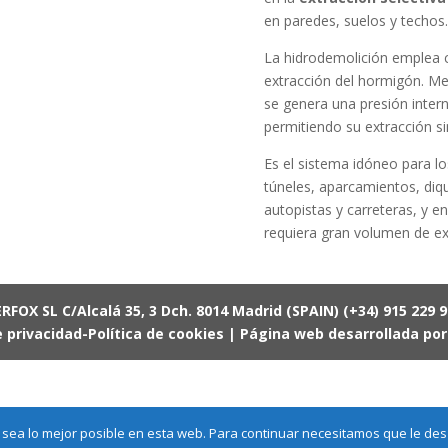
en paredes, suelos y techos.
La hidrodemolición emplea 
extracción del hormigón. Me
se genera una presión inter
permitiendo su extracción si
Es el sistema idóneo para l
túneles, aparcamientos, diqu
autopistas y carreteras, y e
requiera gran volumen de ex
RFOX SL C/Alcalá 35, 3 Dch. 8014 Madrid (SPAIN) (+34) 915 229 
e privacidad
-
Política de cookies
| Página web desarrollada po
ea lo mejor posible en esta web. Para continuar necesitamos que le des 