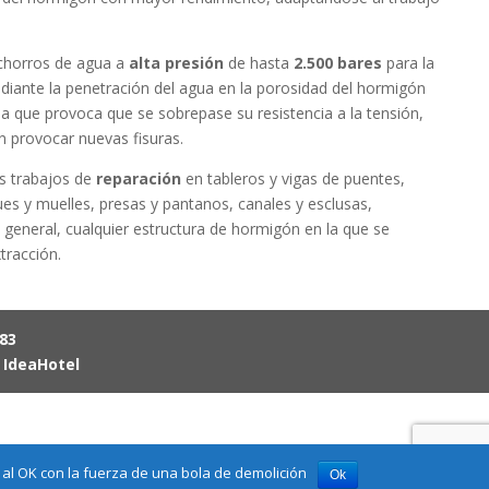
chorros de agua a
alta presión
de hasta
2.500 bares
para la
diante la penetración del agua en la porosidad del hormigón
na que provoca que se sobrepase su resistencia a la tensión,
n provocar nuevas fisuras.
os trabajos de
reparación
en tableros y vigas de puentes,
es y muelles, presas y pantanos, canales y esclusas,
n general, cualquier estructura de hormigón en la que se
tracción.
983
r
IdeaHotel
al OK con la fuerza de una bola de demolición
Ok